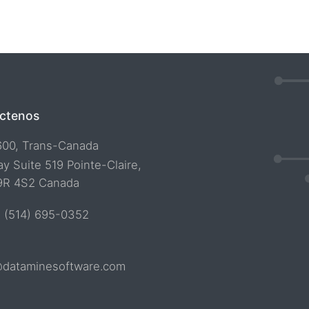
ctenos
600, Trans-Canada
y Suite 519 Pointe-Claire,
9R 4S2 Canada
1 (514) 695-0352
@dataminesoftware.com