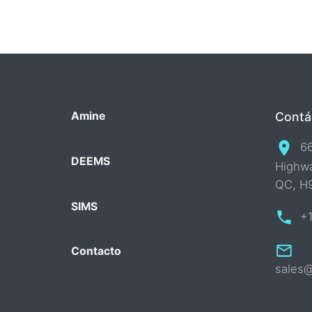
Contá
Amine
6
DEEMS
Highwa
QC, H
SIMS
+
Contacto
sales