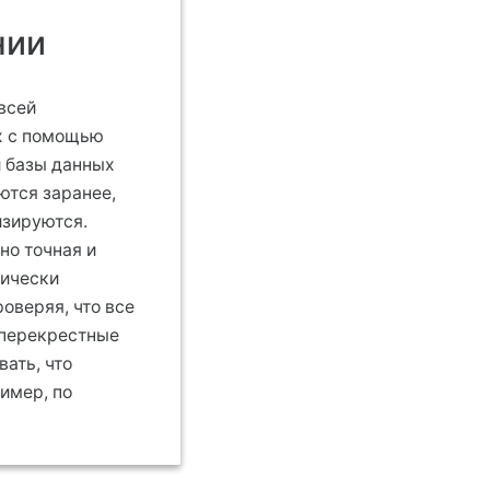
нии
всей
х с помощью
и базы данных
ются заранее,
изируются.
но точная и
тически
веряя, что все
 перекрестные
ать, что
имер, по