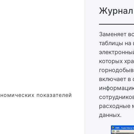
Журнал
Заменяет в
таблицы на
электронны
которых хра
горнодобыв
включает в 
информацию
ономических показателей
сотрудников
расходные 
данных.